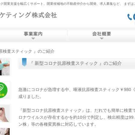
ク開業支援を幅広くサポート。開業候補地の不動産仲介から開発、求人募集など、 まずは
原検査スティック 』のご紹介
『 新型コロナ抗原検査スティック 』のご紹介
急激にコロナが急増する中、唾液抗原検査スティック￥980
成りました。
『新型コロナ抗原検査スティック』は、だれでも簡単に検査で
ロナウイルスが存在するかを約10分で判定し、検出精度は99
ン株」等の各種変異株に対応しています。