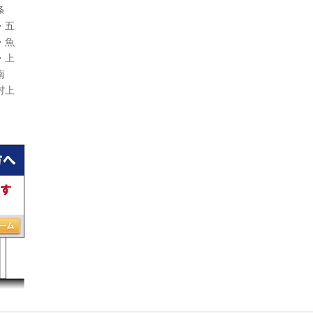
条
・五
・魚
・上
南
村上