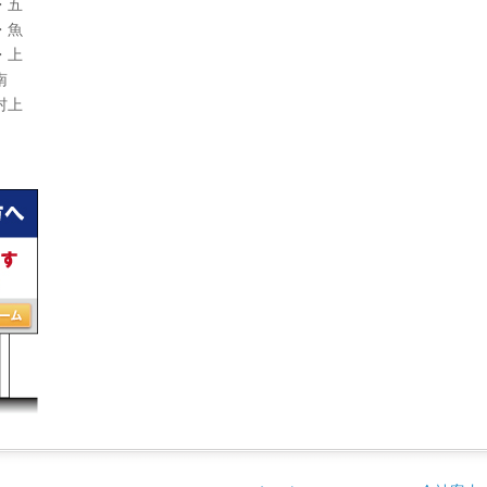
・五
・魚
・上
南
村上