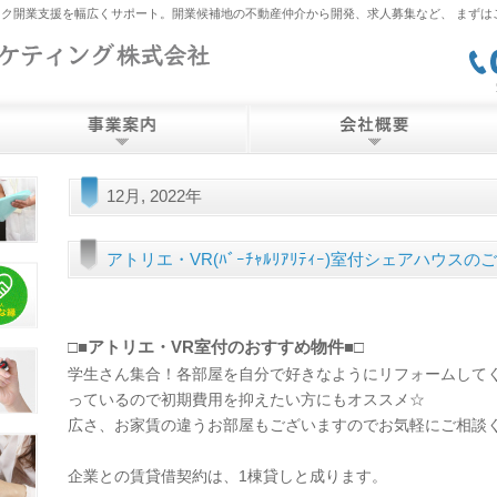
ク開業支援を幅広くサポート。開業候補地の不動産仲介から開発、求人募集など、 まずは
12月, 2022年
アトリエ・VR(ﾊﾞｰﾁｬﾙﾘｱﾘﾃｨｰ)室付シェアハウスの
□■アトリエ・VR室付のおすすめ物件■□
学生さん集合！各部屋を自分で好きなようにリフォームして
っているので初期費用を抑えたい方にもオススメ☆
広さ、お家賃の違うお部屋もございますのでお気軽にご相談
企業との賃貸借契約は、1棟貸しと成ります。