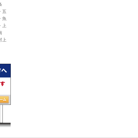
条
・五
・魚
・上
南
村上